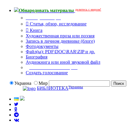
делитесь с миром!
Обнародовать материалы
Тип публикации
Статья, обзор, исследование
Книга
Художественная проза или поэзия
Запись в личном дневнике (блоге)
Фотодокументы
Файл(ы): PDF\DOC\RAR\ZIP и др.
Биография
Аудиокнига или иной звуковой файл
Дополнительные опции:
Создать голосование
Украина
Мир
Украины
БИБЛИОТЕКА