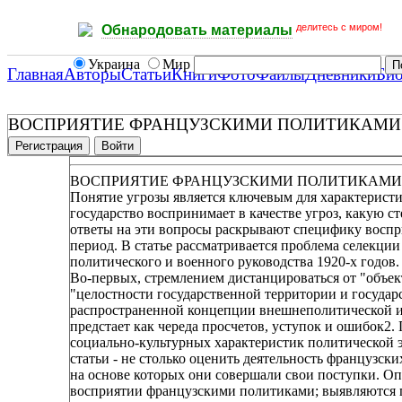
делитесь с миром!
Обнародовать материалы
Украина
Мир
Главная
Авторы
Статьи
Книги
Фото
Файлы
Дневники
Би
ВОСПРИЯТИЕ ФРАНЦУЗСКИМИ ПОЛИТИКАМИ УГ
Регистрация
Войти
ВОСПРИЯТИЕ ФРАНЦУЗСКИМИ ПОЛИТИКАМИ УГ
Понятие угрозы является ключевым для характеристи
государство воспринимает в качестве угроз, какую ст
ответы на эти вопросы раскрывают специфику воспр
период. В статье рассматривается проблема селекции
политического и военного руководства 1920-х годов
Во-первых, стремлением дистанцироваться от "объе
"целостности государственной территории и государ
распространенной концепции внешнеполитической и
предстает как череда просчетов, уступок и ошибок2.
социально-культурных характеристик политической 
статьи - не столько оценить деятельность французск
на основе которых они совершали свои поступки. Оп
восприятии французскими политиками; выявляются п