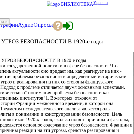
Украины
БИБЛИОТЕКА
ографии
Аудио
Опросы
РОЗ БЕЗОПАСНОСТИ В 1920-е годы
РОЗ БЕЗОПАСНОСТИ В 1920-е годы
ки государственной политики в сфере безопасности. Что
епень актуальности оно придает им, как реагирует на них -
иятия проблемы безопасности в определенный исторический
 угроз и реагирования на них со стороны французского
. Подход к проблеме отличается двумя основными аспектами.
ктивистского" понимания проблемы безопасности как
ственных институтов"1. Во-вторых, отходом от
стории Франции межвоенного времени, в которой она
 Предметом исследовательского анализа является роль
элиты в понимании и конструировании безопасности. Цель
их политиков 1920-х годов, сколько понять причины и факторы,
ределяется основное содержание угроз безопасности Франции в
ричины реакции на эти угрозы, средства реагирования и