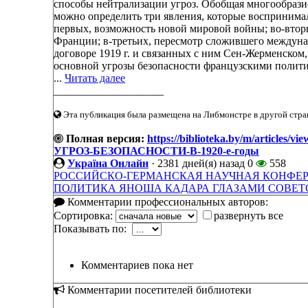
способы нейтрализации угроз. Обобщая многообразие
можно определить три явления, которые воспринима
первых, возможность новой мировой войны; во-втор
Франции; в-третьих, пересмотр сложившего междуна
договоре 1919 г. и связанных с ним Сен-Жерменском,
основной угрозы безопасности французскими полит
...
Читать далее
____________________
Эта публикация была размещена на Либмонстре в другой стран
Полная версия:
https://biblioteka.by/m/ar
УГРОЗ-БЕЗОПАСНОСТИ-В-1920-е-годы
Україна Онлайн
·
2381 дней(я) назад
0
558
РОССИЙСКО-ГЕРМАНСКАЯ НАУЧНАЯ КОНФЕ
ПОЛИТИКА ЯНОША КАДАРА ГЛАЗАМИ СОВЕ
Комментарии профессиональных авторов:
Сортировка:
развернуть все
Показывать по:
Комментариев пока нет
Комментарии посетителей библиотеки