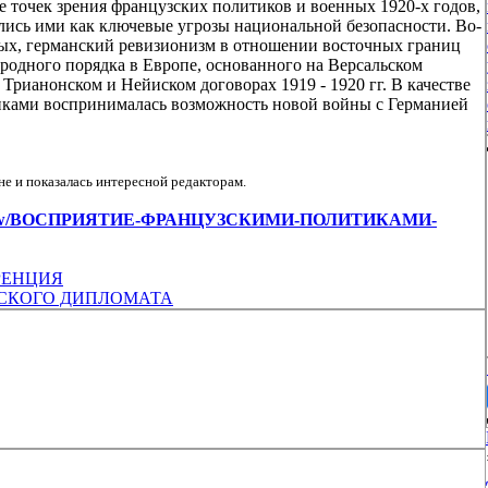
 точек зрения французских политиков и военных 1920-х годов,
лись ими как ключевые угрозы национальной безопасности. Во-
ых, германский ревизионизм в отношении восточных границ
родного порядка в Европе, основанного на Версальском
 Трианонском и Нейиском договорах 1919 - 1920 гг. В качестве
иками воспринималась возможность новой войны с Германией
е и показалась интересной редакторам.
ticles/view/ВОСПРИЯТИЕ-ФРАНЦУЗСКИМИ-ПОЛИТИКАМИ-
РЕНЦИЯ
ТСКОГО ДИПЛОМАТА