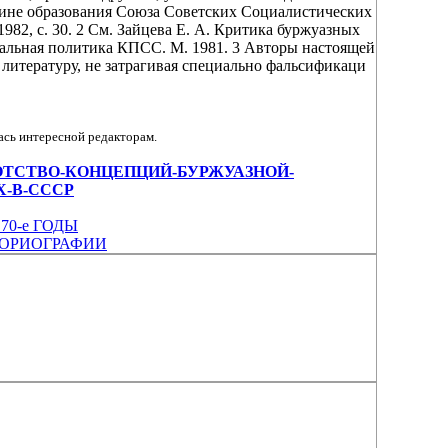
щине образования Союза Советских Социалистических
982, с. 30. 2 См. Зайцева Е. А. Критика буржуазных
льная политика КПСС. М. 1981. 3 Авторы настоящей
литературу, не затрагивая специально фальсификаци
ась интересной редакторам.
w/БАНКРОТСТВО-КОНЦЕПЦИЙ-БУРЖУАЗНОЙ-
-В-СССР
0-е ГОДЫ
ТОРИОГРАФИИ