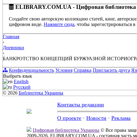
ELIBRARY.COM.UA - Цифровая библиотека
Создайте свою авторскую коллекцию статей, книг, авторски
цифровом виде.
Нажмите сюда
, чтобы зарегистрироваться в 
Главная
›
Дневники
›
БАНКРОТСТВО КОНЦЕПЦИЙ БУРЖУАЗНОЙ ИСТОРИОГ
Конфиденциальность
Условия
Справка
Пригласить друга
Яз
Выбрать язык
English
Русский
© 2026
Библиотека Украины
Контакты редакции
О проекте
·
Новости
·
Реклама
Цифровая библиотека Украины
© Все права за
2009-2026, ELIBRARY.COM.UA - составная часть м