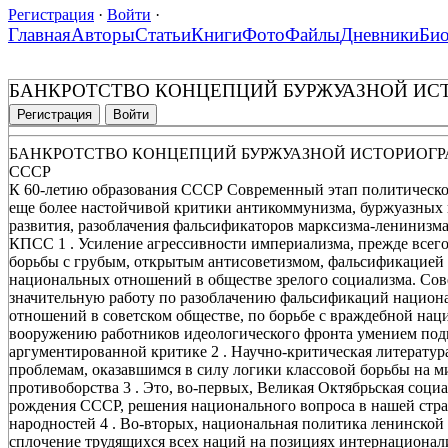
Регистрация
·
Войти
·
Главная
Авторы
Статьи
Книги
Фото
Файлы
Дневники
Би
БАНКРОТСТВО КОНЦЕПЦИЙ БУРЖУАЗНОЙ ИС
Регистрация
Войти
БАНКРОТСТВО КОНЦЕПЦИЙ БУРЖУАЗНОЙ ИСТОРИОГ
СССР
К 60-летию образования СССР Современный этап политическог
еще более настойчивой критики антикоммунизма, буржуазных
развития, разоблачения фальсификаторов марксизма-ленинизм
КПСС 1 . Усиление агрессивности империализма, прежде всего
борьбы с грубым, открытым антисоветизмом, фальсификацией 
национальных отношений в обществе зрелого социализма. Сов
значительную работу по разоблачению фальсификаций нацио
отношений в советском обществе, по борьбе с враждебной нац
вооружению работников идеологического фронта умением подв
аргументированной критике 2 . Научно-критическая литерату
проблемам, оказавшимся в силу логики классовой борьбы на м
противоборства 3 . Это, во-первых, Великая Октябрьская соц
рождения СССР, решения национального вопроса в нашей стран
народностей 4 . Во-вторых, национальная политика ленинской 
сплочение трудящихся всех наций на позициях интернационали