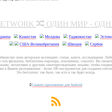
NETWORK
ОДИН МИР - ОД
краина
Казахстан
Молдова
Таджикистан
Эстон
США-Великобритания
Швеция
Сербия
ибмонстре свою авторскую коллекцию: статьи, книги, исследования. Ли
з сеть филиалов, библиотеки-партнеры, поисковики, соцсети). Вы сможет
иками, читателями и другими заинтересованными лицами, чтобы ознако
ии в Вашем распоряжении - более 100 инструментов для создания собст
Это бесплатно: так было, так есть и так будет всегда.
Скачать приложение для Android