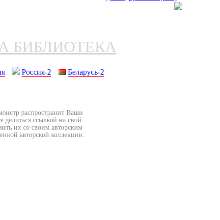
НА БИБЛИОТЕКА
ия
Россия-2
Беларусь-2
бмонстр распространит Ваши
е делиться ссылкой на свой
мить их со своим авторским
венной авторской коллекции.