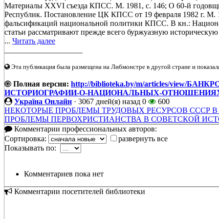
Материалы XXVI съезда КПСС. М. 1981, с. 146; О 60-й годов
Республик. Постановление ЦК КПСС от 19 февраля 1982 г. М. 1
фальсификаций национальной политики КПСС. В кн.: Национа
статьи рассматривают прежде всего буржуазную историческую 
...
Читать далее
____________________
Эта публикация была размещена на Либмонстре в другой стране и показал
Полная версия:
http://biblioteka.by/m/articles/vie
ИСТОРИОГРАФИИ-О-НАЦИОНАЛЬНЫХ-ОТНОШЕНИЯХ
Україна Онлайн
·
3067 дней(я) назад
0
600
НЕКОТОРЫЕ ПРОБЛЕМЫ ТРУДОВЫХ РЕСУРСОВ СССР В 7
ПРОБЛЕМЫ ПЕРВОХРИСТИАНСТВА В СОВЕТСКОЙ ИС
Комментарии профессиональных авторов:
Сортировка:
развернуть все
Показывать по:
Комментариев пока нет
Комментарии посетителей библиотеки