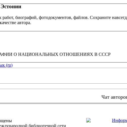
 Эстонии
х работ, биографий, фотодокументов, файлов. Сохраните навсегд
качестве автора.
РАФИИ О НАЦИОНАЛЬНЫХ ОТНОШЕНИЯХ В СССР
ык (ru)
Чат авторо
щищены
еждународной библиотечной сети