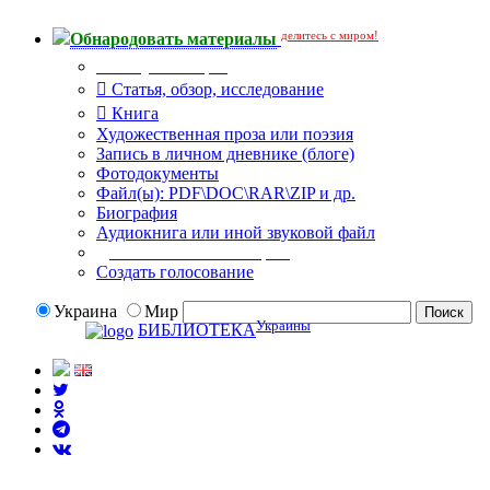
делитесь с миром!
Обнародовать материалы
Тип публикации
Статья, обзор, исследование
Книга
Художественная проза или поэзия
Запись в личном дневнике (блоге)
Фотодокументы
Файл(ы): PDF\DOC\RAR\ZIP и др.
Биография
Аудиокнига или иной звуковой файл
Дополнительные опции:
Создать голосование
Украина
Мир
Украины
БИБЛИОТЕКА