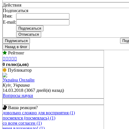
Действия
Подписаться
Имя:
E-mail:
Подписаться
Под
Назад в блог
Рейтинг





0 голос(а,ов)
Публикатор
Україна Онлайн
Kyiv, Украина
14.03.2018 (3067 дней(я) назад)
Вопросы науки
Ваша реакция?
довольно сложно для восприятия (1)
посмеялся (посмеялась) (1)
со всем согласен (1)
меня вдохновило! (1)