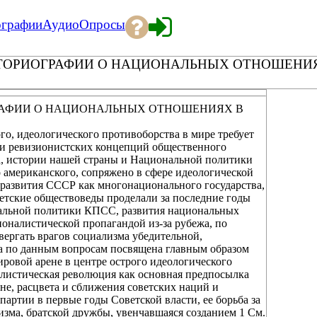
ографии
Аудио
Опросы
ТОРИОГРАФИИ О НАЦИОНАЛЬНЫХ ОТНОШЕНИЯ
РАФИИ О НАЦИОНАЛЬНЫХ ОТНОШЕНИЯХ В
о, идеологического противоборства в мире требует
 и ревизионистских концепций общественного
а, истории нашей страны и Национальной политики
 американского, сопряжено в сфере идеологической
развития СССР как многонационального государства,
етские обществоведы проделали за последние годы
нальной политики КПСС, развития национальных
ионалистической пропагандой из-за рубежа, по
ергать врагов социализма убедительной,
ра по данным вопросам посвящена главным образом
ировой арене в центре острого идеологического
иалистическая революция как основная предпосылка
е, расцвета и сближения советских наций и
партии в первые годы Советской власти, ее борьба за
зма, братской дружбы, увенчавшаяся созданием 1 См.