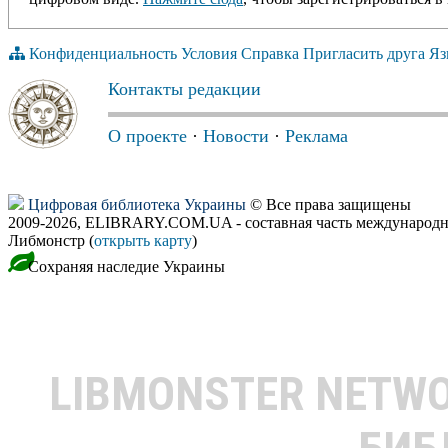
Конфиденциальность
Условия
Справка
Пригласить друга
Яз
Контакты редакции
О проекте
·
Новости
·
Реклама
Цифровая библиотека Украины
© Все права защищены
2009-2026, ELIBRARY.COM.UA - составная часть международн
Либмонстр (
открыть карту
)
Сохраняя наследие Украины
LIBMONSTER NETW