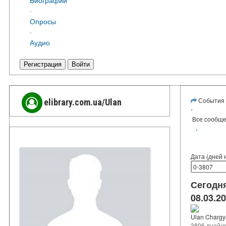
·
Опросы
·
Аудио
Регистрация
Войти
События
elibrary.com.ua/Ulan
‹
Все сообщ
›
Дата (дней 
Сегодн
08.03.2
Ulan Charg
3806 дней(я