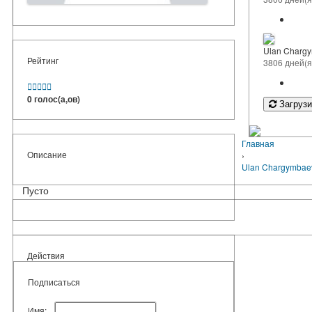
Ulan Charg
Рейтинг
3806 дней(я





0 голос(а,ов)
Загрузи
Главная
Описание
›
Ulan Chargymbae
Пусто
Действия
Подписаться
Имя: