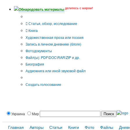
делитесь с миром!
Обнародовать материалы
Тип публикации
Статья, обзор, исследование
Книга
Художественная проза или поэзия
Запись в личном дневнике (блоге)
Фотодокументы
Файл(ы): PDF\DOC\RAR\ZIP и др.
Биография
Аудиокнига или иной звуковой файл
Дополнительные опции:
Создать голосование
Украина
Мир
Главная
Авторы
Статьи
Книги
Фото
Файлы
Днев