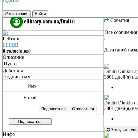
Регистрация
Войти
События
elibrary.com.ua/Dmitri
‹
Все сообщения
Рейтинг
›





Дата (дней наза
0 голос(а,ов)
Описание
Пусто
Действия
Dmitri Dimkin
до
Подписаться
3801 дней(я) на
Имя:
E-mail:
Dmitri Dimkin
из
3801 дней(я) на
Подписаться
Загрузить ещ
Инфо