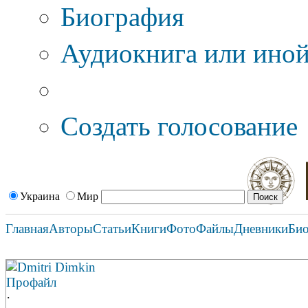
Биография
Аудиокнига или иной
Дополнительные оп
Создать голосование
Украина
Мир
Главная
Авторы
Статьи
Книги
Фото
Файлы
Дневники
Би
Dmitri Dimkin
Профайл
·