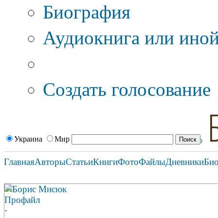
Биография
Аудиокнига или иной
Дополнительные оп
Создать голосование
Украина
Мир
Главная
Авторы
Статьи
Книги
Фото
Файлы
Дневники
Би
Борис Мисюк
Профайл
·