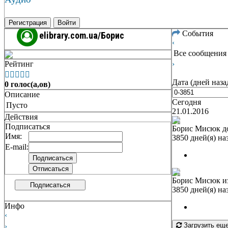
Регистрация
Войти
События
elibrary.com.ua/Борис
‹
Все сообщения
Рейтинг
›





Дата (дней наза
0 голос(а,ов)
Описание
Сегодня
Пусто
21.01.2016
Действия
Подписаться
Борис Мисюк
д
Имя:
3850 дней(я) на
E-mail:
Борис Мисюк
из
Подписаться
3850 дней(я) на
Инфо
‹
Загрузить ещ
›