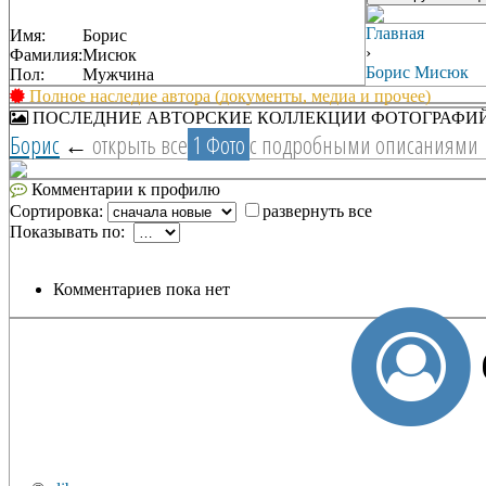
Главная
Имя:
Борис
›
Фамилия:
Мисюк
Борис Мисюк
Пол:
Мужчина
Полное наследие автора (документы, медиа и прочее)
ПОСЛЕДНИЕ АВТОРСКИЕ КОЛЛЕКЦИИ ФОТОГРАФИ
Борис
←
открыть все
1 Фото
с подробными описаниями
Комментарии к профилю
Сортировка:
развернуть все
Показывать по:
Комментариев пока нет